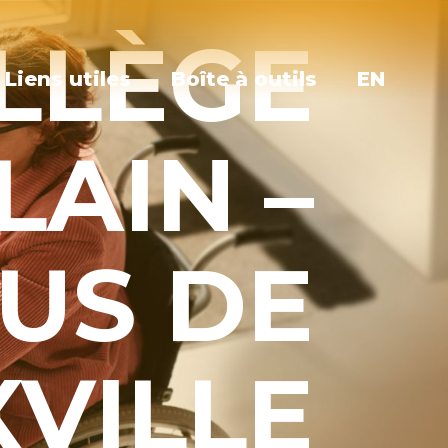
LLÈGE
Liens utiles
Boîte à outils
EN
AIN –
US DE
VILLE