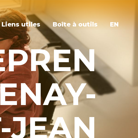
Liens utiles
Boîte à outils
EN
EPREN
ENAY-
T-JEAN