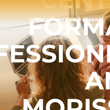
FORM
Organismes
À propos
FESSION
A
MORIS