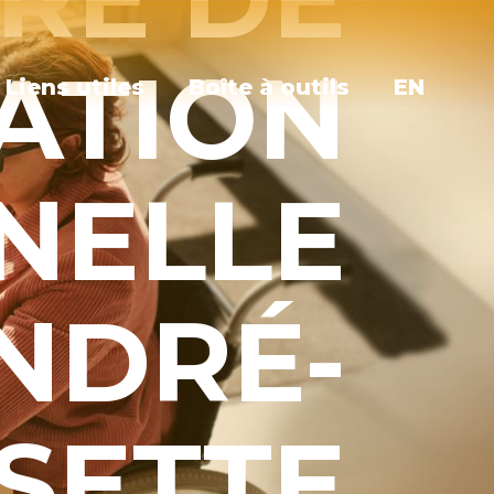
ATION
Liens utiles
Boîte à outils
EN
NELLE
NDRÉ-
SETTE