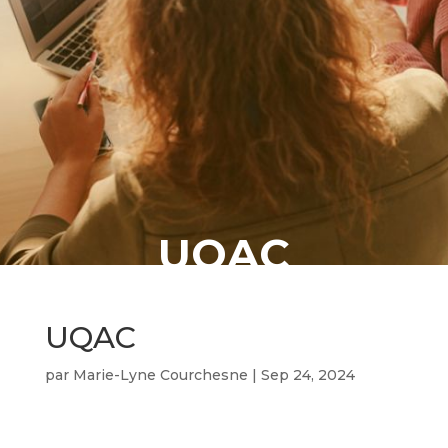
UQAC
UQAC
par
Marie-Lyne Courchesne
|
Sep 24, 2024