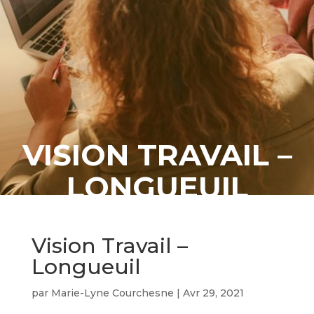
VISION TRAVAIL –
LONGUEUIL
Vision Travail –
Longueuil
par
Marie-Lyne Courchesne
|
Avr 29, 2021