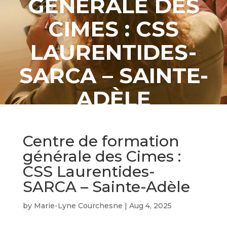
GÉNÉRALE DES
CIMES : CSS
LAURENTIDES-
SARCA – SAINTE-
ADÈLE
Centre de formation
générale des Cimes :
CSS Laurentides-
SARCA – Sainte-Adèle
by
Marie-Lyne Courchesne
|
Aug 4, 2025